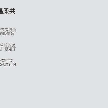
温
柔
共
精装房被重
 的轻量调
单椅的暖
” 藏进了
：既有拱纹、
本就是让风