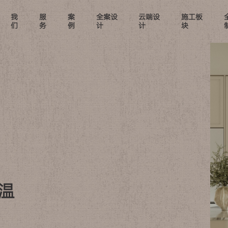
我
服
案
全案设
云端设
施工板
们
务
例
计
计
块
温