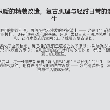
织
暖
的
精
装
改
造
，
复
古
肌
理
与
轻
甜
日
常
的
生
理柜的拱纹孔洞，再落在棉麻沙发的软褶皱上 —— 这是 141㎡
的模样：没有推翻标准化的基底，只以 “柔弧元素 + 肌理材质”
和，让流水线式的空间长出了独属的复古温软。

柔化了空间棱角，肌理柜的孔洞里藏着光的呼吸感；橄榄绿绒布
了浅米底色的素净；连儿童房的热气球灯与软萌软装，都把 “轻甜
复古的规整里。

尺度里，每一处细节都裹着 “复古肌理” 与 “日常松弛” 的共生
的精致落点，也有陷进沙发时的自在温软 —— 好的精装改造，
格与生活彼此妥帖。