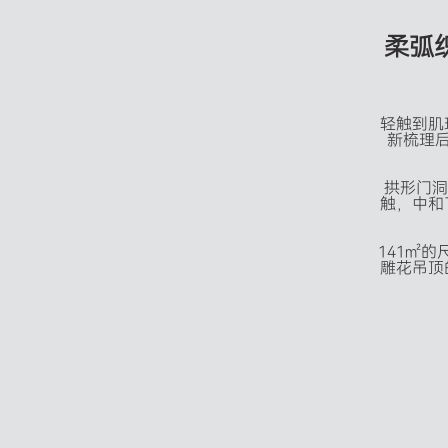
柔
弧
轻触到肌
新梳理后
拱形门洞
触，中和
141㎡的
雕花吊顶