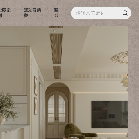
全屋定
活动及荣
联
制
誉
系