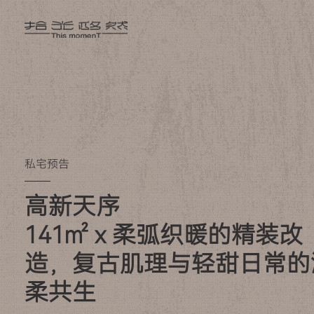
私宅预告
高新天序

141㎡ x 柔弧织暖的精装改
造，复古肌理与轻甜日常的