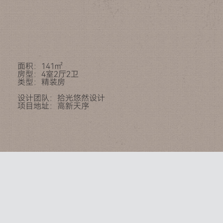
面积：141㎡
房型：4室2厅2卫
类型：精装房
设计团队：拾光悠然设计
项目地址：高新天序