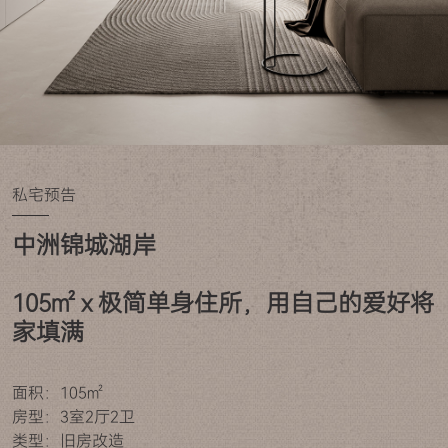
私宅预告
中洲锦城湖岸

105㎡ x 极简单身住所，用自己的爱好将
家填满
面积：105㎡
房型：3室2厅2卫
类型：旧房改造