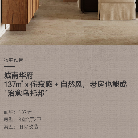
私宅预告
城南华府

137㎡ x 侘寂感 + 自然风，老房也能成 
“治愈乌托邦”
面积：137㎡
房型：3室2厅2卫
类型：旧房改造