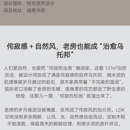
设计团队：拾光悠然设计
项目地址：城南华府
侘寂感 + 自然风，老房也能成 “治愈乌
托邦”
人们爱自然，也爱把 “侘寂的治愈” 搬进家。这套 137㎡旧房
改造，被设计师改成了满是侘寂感的自然乌托邦，微水泥的
肌理像被岁月磨过的岩石，原木家具带着 “不完美的温润”。
弧形收口消解了老房的生硬，连角落的花艺都选了野生感的
枝桠，往那儿一摆，“侘寂的松弛” 就漫出来了。

老房的岁月痕迹没被掩盖，反而成了侘寂风的加分项。LDK 
空间没有多余隔断，让风、光、自然感自由流动。定制木柜
不做漆面，保留原木的粗糙纹理，和微水泥的质朴呼应。
