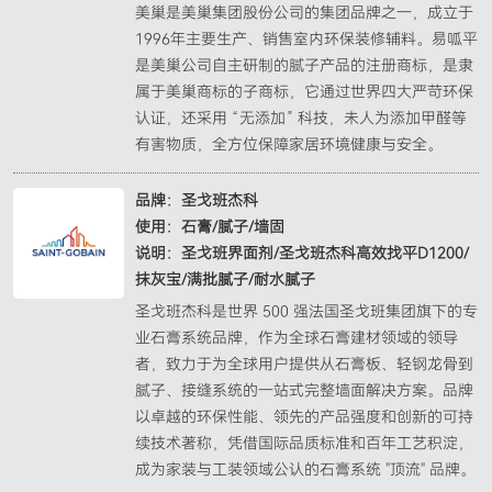
美巢是美巢集团股份公司的集团品牌之一，成立于
1996年主要生产、销售室内环保装修辅料。易呱平
是美巢公司自主研制的腻子产品的注册商标，是隶
属于美巢商标的子商标，它通过世界四大严苛环保
认证，还采用 “无添加” 科技，未人为添加甲醛等
有害物质，全方位保障家居环境健康与安全。
品牌：圣戈班杰科

使用：石膏/腻子/墙固

说明：圣戈班界面剂/圣戈班杰科高效找平D1200/
抹灰宝/满批腻子/耐水腻子
圣戈班杰科是世界 500 强法国圣戈班集团旗下的专
业石膏系统品牌，作为全球石膏建材领域的领导
者，致力于为全球用户提供从石膏板、轻钢龙骨到
腻子、接缝系统的一站式完整墙面解决方案。品牌
以卓越的环保性能、领先的产品强度和创新的可持
续技术著称，凭借国际品质标准和百年工艺积淀，
成为家装与工装领域公认的石膏系统 "顶流" 品牌。