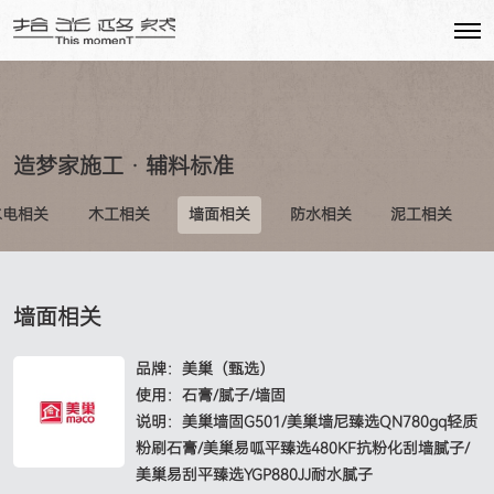
造梦家施工 · 辅料标准
水电相关
木工相关
墙面相关
防水相关
泥工相关
墙面相关
品牌：美巢（甄选）

使用：石膏/腻子/墙固

说明：美巢墙固G501/美巢墙尼臻选QN780gq轻质
粉刷石膏/美巢易呱平臻选480KF抗粉化刮墙腻子/
美巢易刮平臻选YGP880JJ耐水腻子