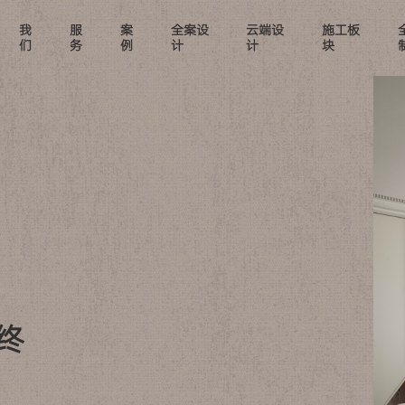
我
服
案
全案设
云端设
施工板
们
务
例
计
计
块
最终