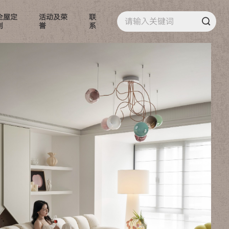
全屋定
活动及荣
联
制
誉
系