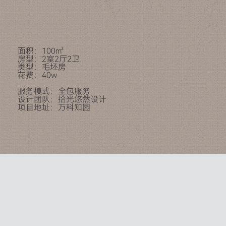
面积：100㎡
房型：2室2厅2卫
类型：毛坯房
花费：40w
服务模式：全包服务
设计团队：拾光悠然设计
项目地址：万科知园