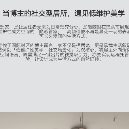
当
博
主
的
社
交
型
居
所
，
遇
见
低
维
护
美
学
想家，是让居住者无需为日常琐碎分心，却能随时在镜头前展现
维护性成为空间的「隐形管家」，高颜值便不再是昙花一现的表
可长久浸润的生活方式。

穿梭于国际时区的博主而言，家不仅是栖居地，更是承载生活叙
例以「低维护性美学 + 社交场景化」为双核心，将屋主外向活泼
空间语言，既需满足一键出片的视觉吸引力，亦要实现远程托管
验，让设计成为生活方式的自然延伸。