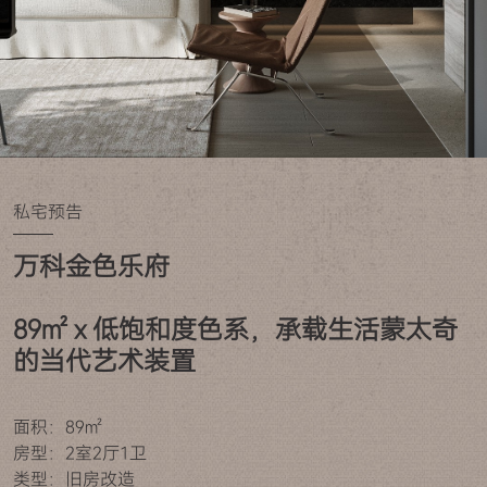
私宅预告
万科金色乐府

89㎡ x 低饱和度色系，承载生活蒙太奇
的当代艺术装置
面积：89㎡
房型：2室2厅1卫
类型：旧房改造