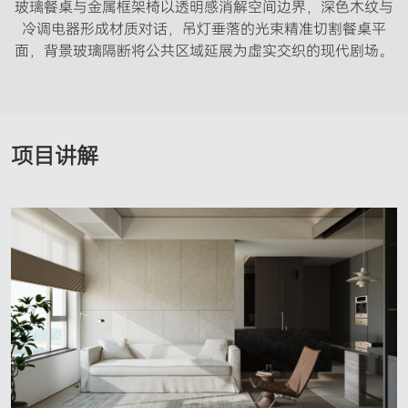
玻璃餐桌与金属框架椅以透明感消解空间边界，深色木纹与
冷调电器形成材质对话，吊灯垂落的光束精准切割餐桌平
面，背景玻璃隔断将公共区域延展为虚实交织的现代剧场。
项目讲解