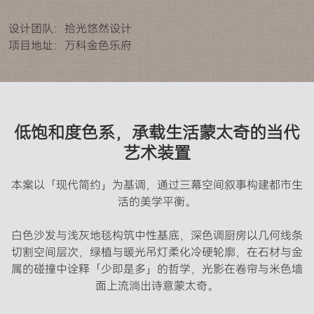
设计团队：拾光悠然设计
项目地址：万科金色乐府
低饱和度色系，承载生活蒙太奇的当代
艺术装置
本案以「现代简约」为基调，通过三幕空间叙事构建都市生
活的美学平衡。

白色沙发与浅灰地毯构筑中性基底，深色调厨房以几何线条
切割空间层次，绿植与暖光吊灯柔化冷硬轮廓，在石材与金
属的碰撞中诠释「少即是多」的哲学，光影在卷帘与米色墙
面上流淌出诗意蒙太奇。
