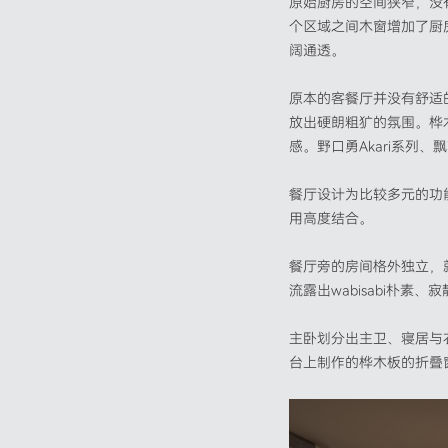
原始厨房的空间狭窄，没
个区域之间木窗增加了厨
阔通透。
原本的客餐厅并没有舒适
放出硬朗粗犷的氛围。桦
感。野口勇Akari系列、
餐厅设计为比较多元的功
用高度结合。
餐厅旁的房间格外独立，
流露出wabisabi朴素
主卧划分出主卫、寝居与
台上制作的桦木板的折叠