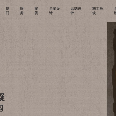
我
服
案
全案设
云端设
施工板
们
务
例
计
计
块
凝
构