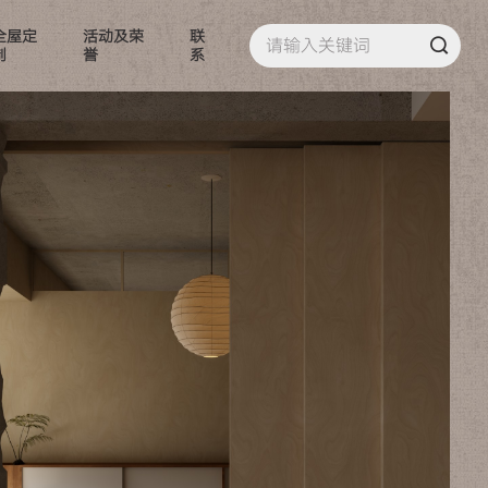
全屋定
活动及荣
联
制
誉
系