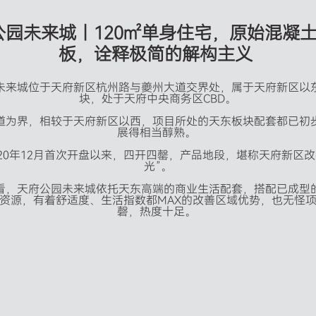
公
园
未
来
城
丨
1
2
0
㎡
单
身
住
宅
，
原
始
混
凝
板
，
诠
释
极
简
的
解
构
主
义
未来城位于天府新区杭州路与夔州大道交界处，属于天府新区以
块，处于天府中央商务区CBD。

道为界，相较于天府新区以西，项目所处的天东板块配套都已初
展得相当醇熟。 

020年12月首次开盘以来，四开四罄，产品地段，堪称天府新区改
光”。

看，天府公园未来城依托天东高端的商业生活配套，搭配已成型
资源，有着舒适度、生活指数都MAX的改善区域优势，也无怪
磬，热度十足。 