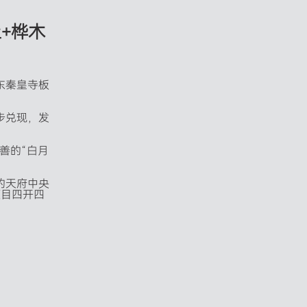
土
+
桦
木
东秦皇寺板
步兑现，发
善的“白月
的天府中央
项目四开四