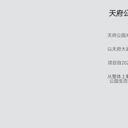
天
府
天府公园
以天府大
项目自2
从整体上
公园生态