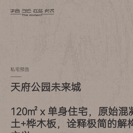
私宅预告
天府公园未来城

120㎡ x 单身住宅，原始混
土+桦木板，诠释极简的解