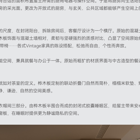
有合适的面积布置屋主所需的厨用电器与操作空间。于是将厨房向生活阳
房的采光面。更改为开放式的厨房，与玄关、公共区域都能够产生空间上
的尺度，在封闭阳台，拆除房间后，客餐厅设计为一个横厅。原始的混凝
木板饰面与混凝土墙相对，柔韧与坚硬强烈的质感对比，凸显了空间原始
飘带椅……各式Vintage家具的陈设搭配，松弛而自由，个性而奔放。
能空间，兼具就餐与办公于一体。原始而粗犷的材质界面与中古造型的餐
就如对茶室的定义。桦木板定制的联动折叠门自然而简朴，榻榻米软垫、矮柜
、寂静、谦逊、自然的空间美感。
衣帽间三部分。由桦木板半围合而成的封闭式胶囊睡眠区，给屋主带来安
窗板，在睡眠时提供更为静谧隐私的空间。