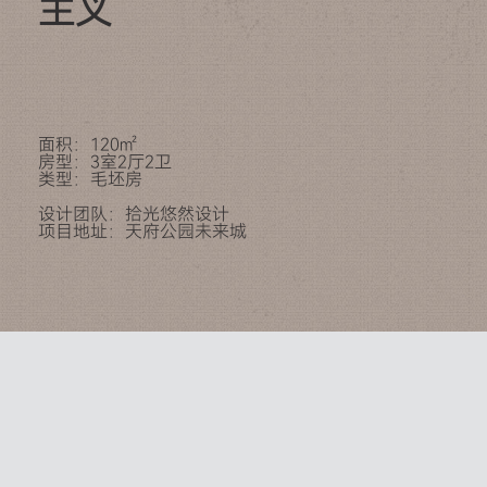
主义
面积：120㎡
房型：3室2厅2卫
类型：毛坯房
设计团队：拾光悠然设计
项目地址：天府公园未来城