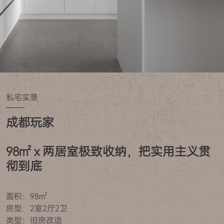
私宅实景
成都玩家

98㎡ x 两居室极致收纳，把实用主义贯
彻到底
面积：98㎡
房型：2室2厅2卫
类型：旧房改造