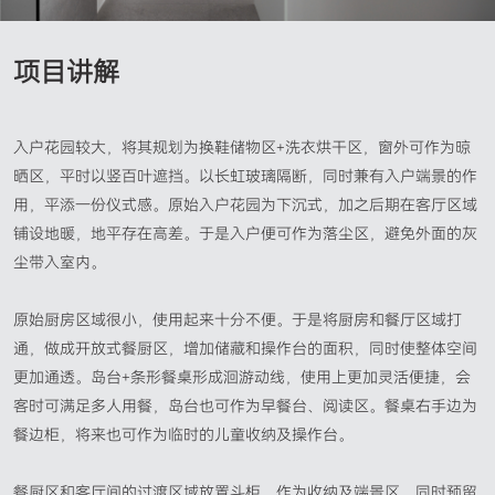
项目讲解
入户花园较大，将其规划为换鞋储物区+洗衣烘干区，窗外可作为晾
晒区，平时以竖百叶遮挡。以长虹玻璃隔断，同时兼有入户端景的作
用，平添一份仪式感。原始入户花园为下沉式，加之后期在客厅区域
铺设地暖，地平存在高差。于是入户便可作为落尘区，避免外面的灰
尘带入室内。
原始厨房区域很小，使用起来十分不便。于是将厨房和餐厅区域打
通，做成开放式餐厨区，增加储藏和操作台的面积，同时使整体空间
更加通透。岛台+条形餐桌形成洄游动线，使用上更加灵活便捷，会
客时可满足多人用餐，岛台也可作为早餐台、阅读区。餐桌右手边为
餐边柜，将来也可作为临时的儿童收纳及操作台。
餐厨区和客厅间的过渡区域放置斗柜，作为收纳及端景区。同时预留