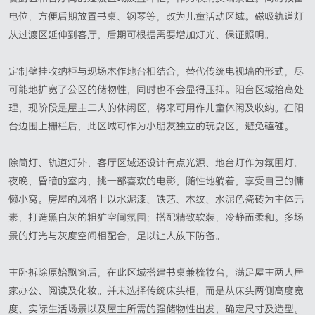
电位，方便后期放置书桌、钢琴等，改为儿童活动区域。磁吸轨道灯
从过渡区延伸到客厅，后期可根据需要增加灯光、保证照明。
定制壁挂收纳柜与现场木作地台相结合，替代传统电视墙的形式，尽
可能地扩宽了公区的储物性，同时也不会显得压抑。阳台区域抬高处
理，现阶段是屋主二人的休闲区，将来可用作儿童休闲及收纳。在阳
台边围上栅栏后，此区域可作为小朋友独立的玩耍区，避免磕碰。
除筒灯、轨道灯外，客厅区域还设计有点光源、地台灯作为氛围灯。
夜晚，昏暗的室内，挑一部喜欢的电影，随性地躺着，享受自己的慵
懒小窝。房屋的风格上以水泥漆、铁艺、木纹、水泥色瓷砖为主体元
素，打造黑白灰的粗犷空间氛围；搭配精致软装，冷静而柔和。多场
景的灯光与灰度空间相配合，足以让人放下防备。
主卧拆除原始飘窗后，在此区域搭建书桌兼梳妆台，满足屋主两人居
家办公、阅读及化妆。并未选择传统床头柜，而是从床头两侧高度宽
度、实际生活场景以及屋主所需的强储物性出发，确定尺寸及造型。