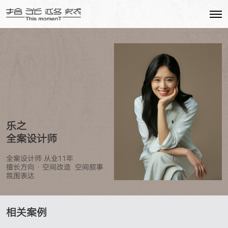
乐之
全案设计师
全案设计师 从业11年

擅长方向 · 空间改造  空间叙事  
氛围表达
相关案例