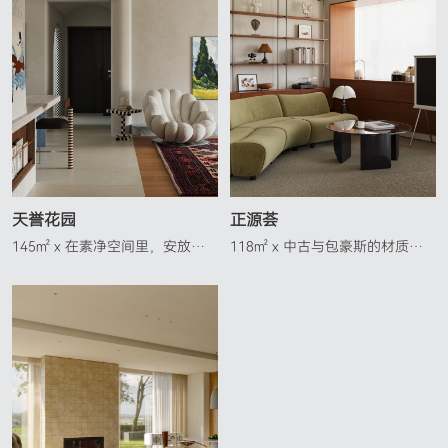
天誉花园
正源荟
145㎡ x 在素净空间里，安放艺
118㎡ x 中古与包豪斯的材质诗
术与烟火
学，日常里的质感叙事