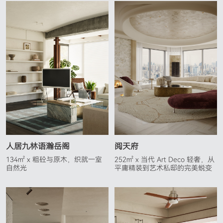
人居九林语瀚岳阁
阅天府
134㎡ x 粗砼与原木，织就一室
252㎡ x 当代 Art Deco 轻奢，从
自然光
平庸精装到艺术私邸的完美蜕变